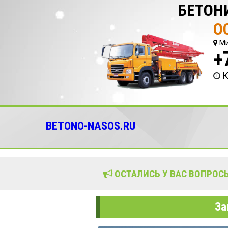
БЕТОН
О
Ми
+
К
BETONO-NASOS.RU
ОСТАЛИСЬ У ВАС ВОПРОСЫ
За