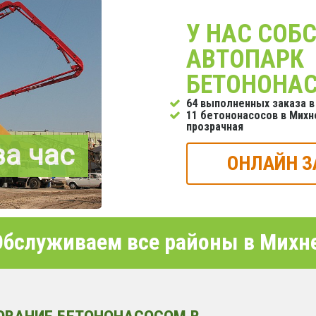
У НАС СОБ
АВТОПАРК
БЕТОНОНА
64 выполненных заказа в
11 бетононасосов в Михне
прозрачная
за час
ОНЛАЙН З
бслуживаем все районы в Михн