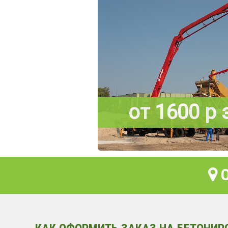
от 1600 р 
О